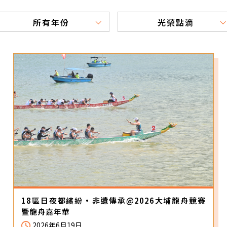
所有年份
光榮點滴
18區日夜都繽紛·非遺傳承@2026大埔龍舟競賽
暨龍舟嘉年華
2026年6月19日