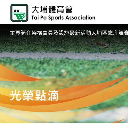
主頁
簡介
架構
會員及設施
最新活動
大埔區龍舟競
光榮點滴