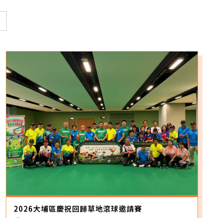
2026大埔區慶祝回歸草地滾球邀請賽