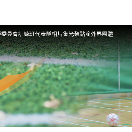
賽委員會
訓練班
代表隊
相片集
光榮點滴
外界團體