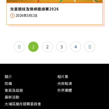
兒童競技及彈網邀請賽2026
2026年5月1日
1
2
3
4
簡介
相片集
架構
光榮點滴
會員及設施
外界團體
最新活動
大埔區龍舟競賽委員會