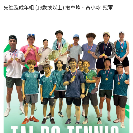
先進及成年組 (19歲或以上) 愈卓峰、黃小冰 冠軍