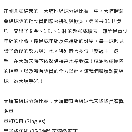
在剛圓滿結束的「大埔區網球分齡比賽」中，大埔體育
會網球隊的運動員們憑著拼勁與默契，勇奪共 11 個獎
項，交出了 9 金、1 銀、1 銅 的超強成績表！無論是青少
年組的小將，還是成年組及先進組的健兒，每一球都見
證了背後的努力與汗水。特別恭喜多位「雙冠王」選
手，在大熱天時下依然保持高水準發揮！感謝教練團隊
的指導，以及所有隊員的全力以赴。讓我們繼續熱愛網
球，為大埔爭光！
大埔區網球分齡比賽：大埔體育會網球代表隊隊員獲獎
名單
單打項目 (Singles)
男子成年組 (25-34歲) 黃頌燊 冠軍