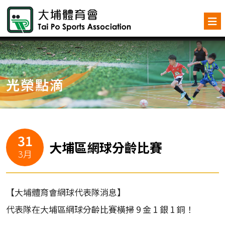
光榮點滴
31
大埔區網球分齡比賽
3月
【大埔體育會網球代表隊消息】
代表隊在大埔區網球分齡比賽橫掃 9 金 1 銀 1 銅！