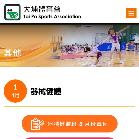
其他
1
器械健體
4月
器械健體班 8 月份章程