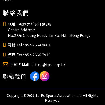
聯絡我們
地址 : 香港 大埔安祥路2號
Centre Address:
No.2 On Cheung Road, Tai Po, N.T., Hong Kong.
電話 Tel : 852-2664 8661
傳真 Fax : 852-2666 7910
電郵 E-Mail ： tpsa@tpsa.org.hk
聯絡我們
Copyright © 2026 Tai Po Sports Association Ltd. All Rights
Reserved.