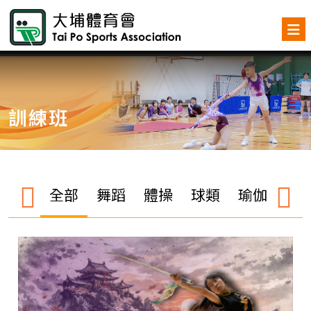
訓練班
全部
舞蹈
體操
球類
瑜伽
武