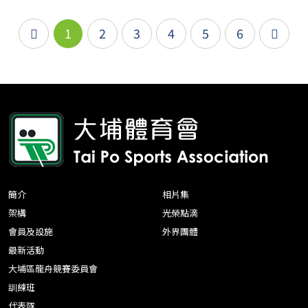
1
2
3
4
5
6
簡介
相片集
架構
光榮點滴
會員及設施
外界團體
最新活動
大埔區龍舟競賽委員會
訓練班
代表隊