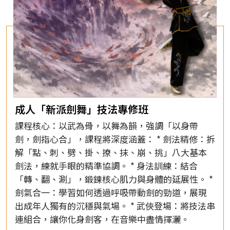
成人「新派劍舞」技法專修班
課程核心：以武為骨，以舞為韻，強調「以身帶
劍，劍指心合」，課程將深度涵蓋： * 劍法精修：拆
解「點、刺、劈、掛、撩、抹、崩、挑」八大基本
劍法，練就手眼的精準協調。 * 身法訓練：結合
「轉、翻、涮」，鍛鍊核心肌力與身體的延展性。 *
劍氣合一：學習如何透過呼吸帶動劍的勁道，展現
出成年人獨有的沉穩與氣場。 * 武俠登場：將技法串
連組合，讓你化身劍客，在音樂中盡情揮灑。